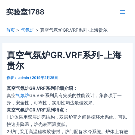
跳
实验室1788
至
Main
内
容
Men
首页
气氛炉
真空气氛炉GR.VRF系列-上海贵尔
真空气氛炉GR.VRF系列-上海
贵尔
作者：
admin
/
2019年2月25日
真空气氛炉GR.VRF系列详细介绍：
真空
气氛炉
GR.VRF系列具有完美的性能设计，集多项于一
身，安全性，可靠性，实用性均达最佳效果。
真空气氛炉GR.VRF系列特点：
1.炉体采用双层炉壳结构，双层炉壳之间是循环水系统，可以
快速升降温，炉壳表面温度低。
2.炉门采用高温硅橡胶密封，炉门配备水冷系统。炉体上有进