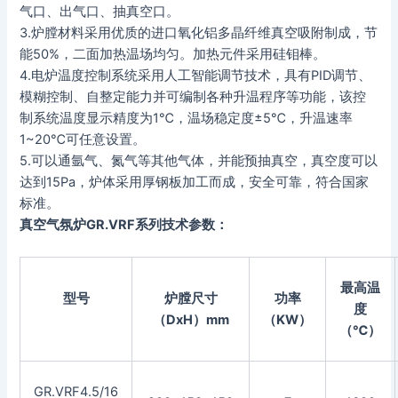
气口、出气口、抽真空口。
3.炉膛材料采用优质的进口氧化铝多晶纤维真空吸附制成，节
能50%，二面加热温场均匀。加热元件采用硅钼棒。
4.电炉温度控制系统采用人工智能调节技术，具有PID调节、
模糊控制、自整定能力并可编制各种升温程序等功能，该控
制系统温度显示精度为1℃，温场稳定度±5℃，升温速率
1~20℃可任意设置。
5.可以通氩气、氮气等其他气体，并能预抽真空，真空度可以
达到15Pa，炉体采用厚钢板加工而成，安全可靠，符合国家
标准。
真空气氛炉GR.VRF系列技术参数：
最高温
型号
炉膛尺寸
功率
度
（DxH）mm
（KW）
（
℃）
GR.VRF4.5/16