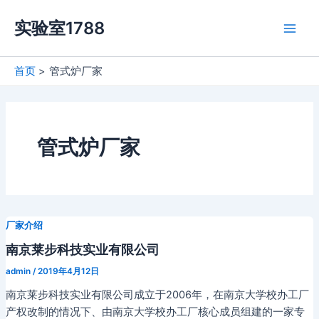
跳
实验室1788
至
Main
内
容
Men
首页
管式炉厂家
管式炉厂家
厂家介绍
南京莱步科技实业有限公司
admin
/
2019年4月12日
南京莱步科技实业有限公司成立于2006年，在南京大学校办工厂
产权改制的情况下、由南京大学校办工厂核心成员组建的一家专