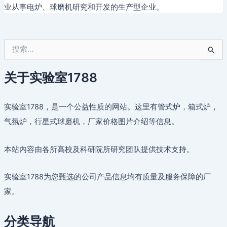
业从事电炉、球磨机研究和开发的生产型企业。
搜
索
：
关于实验室1788
实验室1788，是一个公益性质的网站。这里有管式炉，箱式炉，
气氛炉，行星式球磨机，厂家价格图片介绍等信息。
本站内容由各所高校及科研院所研究团队提供技术支持。
实验室1788为您甄选的公司产品信息均有质量及服务保障的厂
家。
分类导航