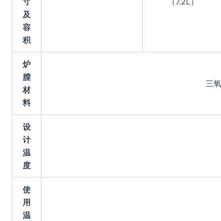
寸
（7.2L）
及
容
积
炉
膛
三氧
材
料
设
计
温
度
使
用
温