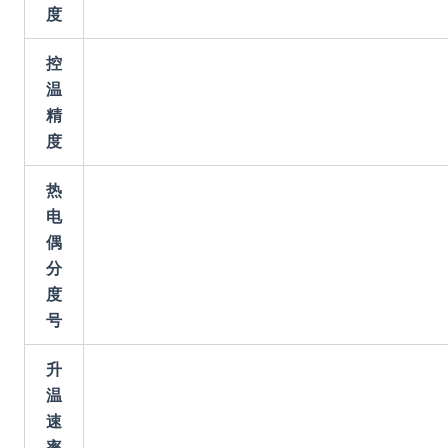
度
控
温
精
度
热
电
偶
分
度
号
升
温
速
率