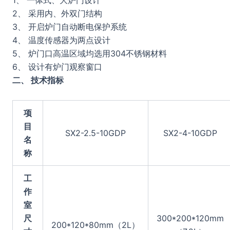
1、 一体式、大炉门设计
2、 采用内、外双门结构
3、 开启炉门自动断电保护系统
4、 温度传感器为两点设计
5、 炉门口高温区域均选用304不锈钢材料
6、 设计有炉门观察窗口
二、 技术指标
项
目
SX2-2.5-10GDP
SX2-4-10GDP
名
称
工
作
室
尺
300*200*120mm
200*120*80mm（2L）