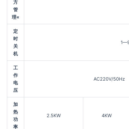
方
管
理«
定
时
1—
关
机
工
作
AC220V/50Hz
电
压
加
热
2.5KW
4KW
功
率