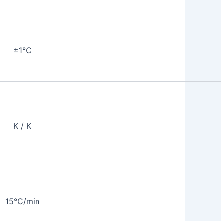
±1℃
K / K
15℃/min