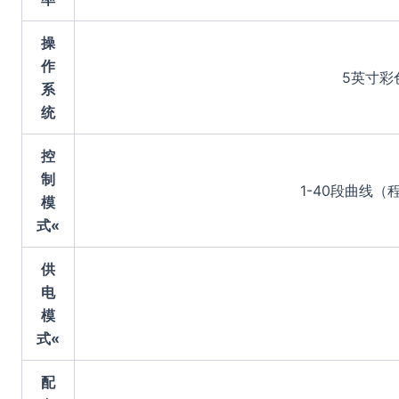
操
作
5英寸彩
系
统
控
制
1-40段曲线
模
式«
供
电
模
式«
配