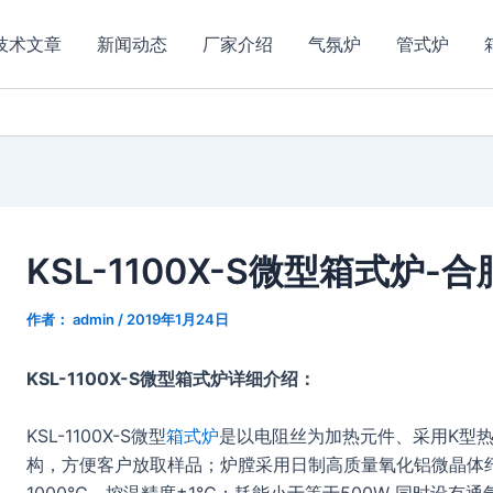
技术文章
新闻动态
厂家介绍
气氛炉
管式炉
KSL-1100X-S微型箱式炉-
作者：
admin
/
2019年1月24日
KSL-1100X-S微型箱式炉详细介绍：
KSL-1100X-S微型
箱式炉
是以电阻丝为加热元件、采用K型热
构，方便客户放取样品；炉膛采用日制高质量氧化铝微晶体纤
1000℃，控温精度±1℃；耗能小于等于500W 同时设