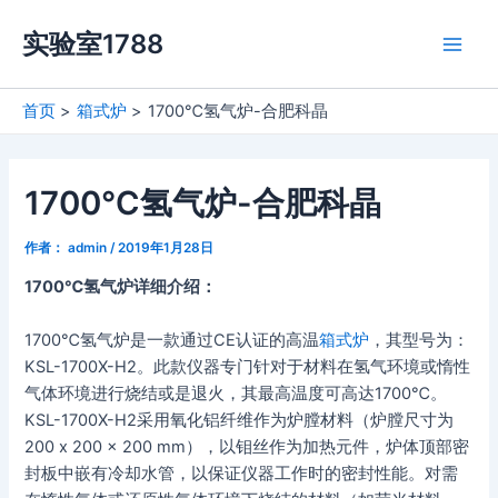
跳
实验室1788
至
Main
内
容
Men
首页
箱式炉
1700℃氢气炉-合肥科晶
1700℃氢气炉-合肥科晶
作者：
admin
/
2019年1月28日
1700℃氢气炉详细介绍：
1700℃氢气炉是一款通过CE认证的高温
箱式炉
，其型号为：
KSL-1700X-H2。此款仪器专门针对于材料在氢气环境或惰性
气体环境进行烧结或是退火，其最高温度可高达1700℃。
KSL-1700X-H2采用氧化铝纤维作为炉膛材料（炉膛尺寸为
200 x 200 x 200 mm），以钼丝作为加热元件，炉体顶部密
封板中嵌有冷却水管，以保证仪器工作时的密封性能。对需