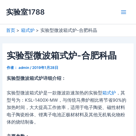
跳
实验室1788
至
Main
内
容
Men
首页
箱式炉
实验型微波箱式炉-合肥科晶
实验型微波箱式炉-合肥科晶
作者：
admin
/
2019年1月28日
实验型微波箱式炉详细介绍：
实验型微波箱式炉是一款微波款速加热的实验型
箱式炉
，其
型号为：KSL-1400X-MW，与传统马弗炉相比将节省90%的
加热时间，大大提高工作效率，适用于电子陶瓷、磁性材料
电子陶瓷粉体、锂离子电池正极材材料及其他无机氧化物粉
体的烧结制备。