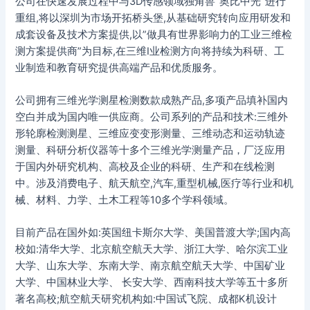
公司在快速发展过程中与3D传感领域独角兽”奥比中光”进行
重组,将以深圳为市场开拓桥头堡,从基础研究转向应用研发和
成套设备及技术方案提供,以”做具有世界影响力的工业三维检
测方案提供商”为目标,在三维I业检测方向将持续为科研、工
业制造和教育研究提供高端产品和优质服务。
公司拥有三维光学测星检测数款成熟产品,多项产品填补国内
空白并成为国内唯一供应商。公司系列的产品和技术:三维外
形轮廓检测测星、三维应变变形测量、三维动态和运动轨迹
测量、科研分析仪器等十多个三维光学测量产品，厂泛应用
于国内外研究机构、高校及企业的科研、生产和在线检测
中。涉及消费电子、航天航空,汽车,重型机械,医疗等行业和机
械、材料、力学、土木工程等10多个学科领域。
目前产品在国外如:英国纽卡斯尔大学、美国普渡大学;国内高
校如:清华大学、北京航空航天大学、浙江大学、哈尔滨工业
大学、山东大学、东南大学、南京航空航天大学、中国矿业
大学、中国林业大学、 长安大学、西南科技大学等五十多所
著名高校;航空航天研究机构如:中国试飞院、成都K机设计