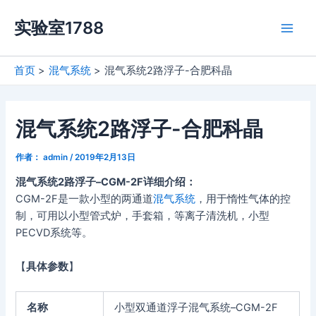
跳
实验室1788
至
Main
内
容
Men
首页
混气系统
混气系统2路浮子-合肥科晶
混气系统2路浮子-合肥科晶
作者：
admin
/
2019年2月13日
混气系统2路浮子–CGM-2F详细介绍：
CGM-2F是一款小型的两通道
混气系统
，用于惰性气体的控
制，可用以小型管式炉，手套箱，等离子清洗机，小型
PECVD系统等。
【
具体参数
】
名称
小型双通道浮子混气系统–CGM-2F