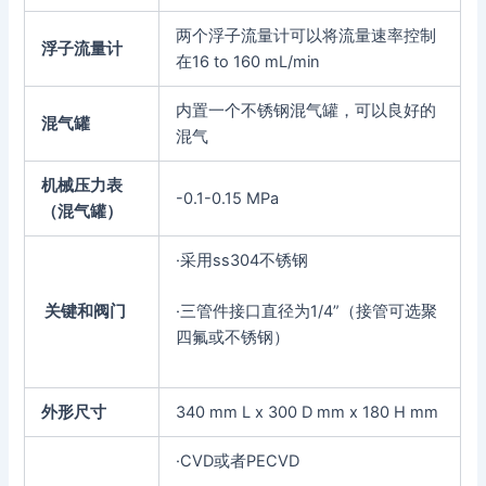
两个浮子流量计可以将流量速率控制
浮子流量计
在16 to 160 mL/min
内置一个不锈钢混气罐，可以良好的
混气罐
混气
机械压力表
-0.1-0.15 MPa
（混气罐）
·采用ss304不锈钢
关键和阀门
·三管件接口直径为1/4”（接管可选聚
四氟或不锈钢）
外形尺寸
340 mm L x 300 D mm x 180 H mm
·CVD或者PECVD