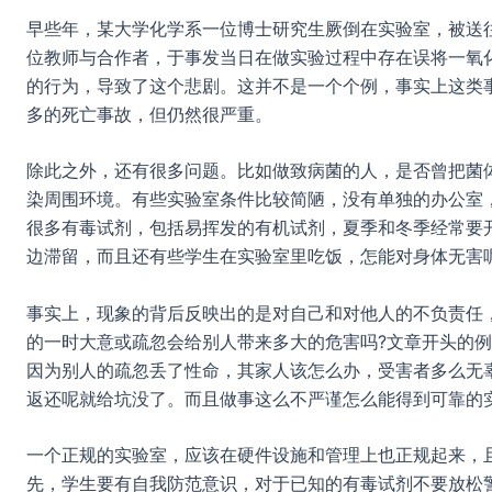
早些年，某大学化学系一位博士研究生厥倒在实验室，被送
位教师与合作者，于事发当日在做实验过程中存在误将一氧
的行为，导致了这个悲剧。这并不是一个个例，事实上这类
多的死亡事故，但仍然很严重。
除此之外，还有很多问题。比如做致病菌的人，是否曾把菌
染周围环境。有些实验室条件比较简陋，没有单独的办公室
很多有毒试剂，包括易挥发的有机试剂，夏季和冬季经常要
边滞留，而且还有些学生在实验室里吃饭，怎能对身体无害
事实上，现象的背后反映出的是对自己和对他人的不负责任
的一时大意或疏忽会给别人带来多大的危害吗?文章开头的
因为别人的疏忽丢了性命，其家人该怎么办，受害者多么无
返还呢就给坑没了。而且做事这么不严谨怎么能得到可靠的
一个正规的实验室，应该在硬件设施和管理上也正规起来，
先，学生要有自我防范意识，对于已知的有毒试剂不要放松