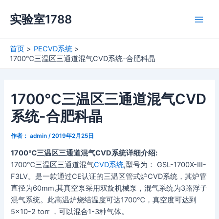
跳
实验室1788
至
Main
内
容
Men
首页
PECVD系统
1700℃三温区三通道混气CVD系统-合肥科晶
1700℃三温区三通道混气CVD
系统-合肥科晶
作者：
admin
/
2019年2月25日
1700℃三温区三通道混气CVD系统详细介绍:
1700℃三温区三通道混气
CVD系统
,型号为： GSL-1700X-III-
F3LV。是一款通过CE认证的三温区管式炉CVD系统，其炉管
直径为60mm,其真空泵采用双旋机械泵，混气系统为3路浮子
混气系统。此高温炉烧结温度可达1700℃，真空度可达到
5×10-2 torr ，可以混合1-3种气体。