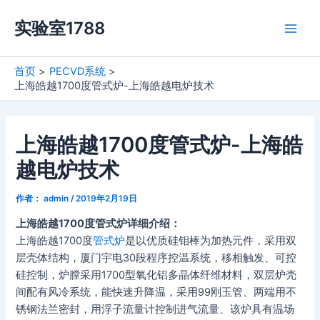
跳
实验室1788
至
Main
内
容
Men
首页
PECVD系统
上海皓越1700度管式炉-上海皓越电炉技术
上海皓越1700度管式炉-上海皓
越电炉技术
作者：
admin
/
2019年2月19日
上海皓越1700度管式炉详细介绍：
上海皓越1700度
管式炉
是以优质硅钼棒为加热元件，采用双
层壳体结构，厦门宇电30段程序控温系统，移相触发、可控
硅控制，炉膛采用1700型氧化铝多晶体纤维材料，双层炉壳
间配有风冷系统，能快速升降温，采用99刚玉管、两端用不
锈钢法兰密封，用浮子流量计控制进气流量、该炉具有温场