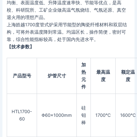
均衡、表面温度低、升降温度速率快、节能等优点，是高
校、科研院所、工矿企业做高温气氛烧结、气氛还原、真空
退火用的理想产品。
上海皓越1700度管式炉采用节能型的陶瓷纤维材料和双层结
构，可将外表温度降到常温。均温区长，操作简便，密封可
靠，综合性能指标较高，处于国内先进水平。
【技术参数】
加
热
最高温
额定温
产品型号
炉管尺寸
元
度
度
件
硅
HTL1700-
Φ60×1000mm
钼
1700℃
1600℃
60
棒