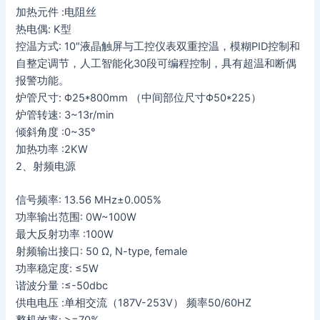
加热元件 :电阻丝
热电偶: K型
控温方式: 10″液晶触屏与工控仪表双重控温，模糊PID控制和
自整定调节，人工智能化30段可编程控制，具有超温和断偶
报警功能。
炉管尺寸: Φ25*800mm （中间部位尺寸Φ50*225）
炉管转速: 3~13r/min
倾斜角度 :0~35°
加热功率 :2KW
2、射频电源
信号频率: 13.56 MHz±0.005%
功率输出范围: 0W~100W
最大反射功率 :100W
射频输出接口: 50 Ω, N-type, female
功率稳定度: ≤5W
谐波分量 :≤-50dbc
供电电压 :单相交流（187V-253V） 频率50/60HZ