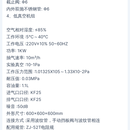
截止阀: Φ6
内外双抛不锈钢管: Φ6
4、低真空机组
空气相对湿度: ≤85%
工作环境 :5℃～40℃
工作电压 :220V±10% 50~60HZ
功率: 1KW
抽气速率: 10m³/h
实验真空 :10-1Pa
工作压力范围 :1.01325X105～1.33X10-2Pa
耐压值: 0.03MPa
容油量: 1.1L
进气口口径: KF25
排气口口径: KF25
噪音 :50dB
外形尺寸: 600×600×600mm
连接方式 :采用波纹管，手动挡板阀与波纹管相连
配用规管: ZJ-52T电阻规