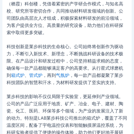
（栖霞）科创楼，凭借着紧密的产学研合作模式，与知名高
校、研究所等密切合作，共同推动材料研发领域的创新。公
司团队由高层次人才组成，积极探索材料研发的前沿领域，
为客户提供全方位、高质量的研究设备，助力他们在科研探
索中取得更多突破。
科技创新是莱步科技的生命核心。公司始终将创新作为驱动
力，不断引入新技术、新理念，不断挑战科研设备的技术极
限。在产品设计和研发过程中，公司坚持精益求精的态度，
确保每一款产品都能够满足客户的高要求。从行星式球磨机
到
箱式炉
、
管式炉
，再到
气氛炉
，每一款产品都凝聚了莱步
科技团队的智慧和汗水，为材料研发提供了坚实的支持。
莱步科技的影响不仅仅局限于实验室，更延伸到产业领域。
公司的产品广泛应用于地质、矿产、冶金、电子、建材、陶
瓷、化工、医药、环保等多个领域，为产业的发展注入了新
的动力。特别是LAB莱步科技公司推出的箱式炉，覆盖了不同
温度区间，配备了宇电温控仪表和智能触摸屏温控系统，为
科研实验者提供了便捷的操作体验，助力他们更好地开展研