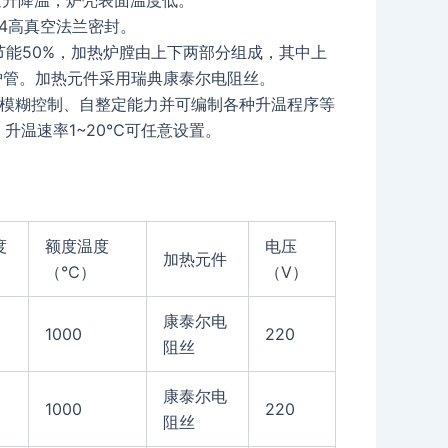
速升降温，炉壳表面温度低。
04高真空法兰密封。
节能50%，加热炉膛由上下两部分组成，其中上
炉管。加热元件采用瑞典康泰尔电阻丝。
节、模糊控制、自整定能力并可编制各种升温程序等
升温速率1~20℃可任意设置。
度
额度温度
电压
加热元件
（℃）
（V）
康泰尔电
1000
220
阻丝
康泰尔电
1000
220
阻丝