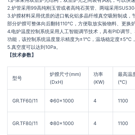
1.炉体采用双层炉壳结构，双层炉壳之间装有风机，可以快
2.炉管采用99高纯刚玉管或者高纯石英管、两端采用SUS3
3.炉膛材料采用优质的进口氧化铝多晶纤维真空吸附制成，
部分炉膛可整体向后翻转110℃，方便取放实验物料、更换
4.电炉温度控制系统采用人工智能调节技术，具有PID调
功能，该控制系统温度显示精度为±1℃，温场稳定度±5℃，
5.真空度可以达到10Pa。
【技术参数】
炉膛尺寸(mm)
功率
最高温
型号
(DxH)
(KW)
(℃)
GR.TF60/11
Φ60×1000
4
1100
GR.TF80/11
Φ80×1000
4
1100