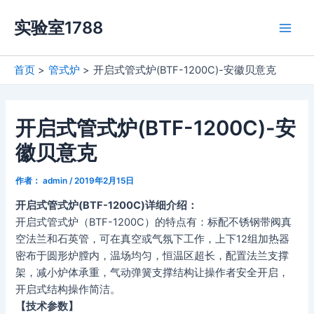
跳
实验室1788
至
Main
内
容
Men
首页
管式炉
开启式管式炉(BTF-1200C)-安徽贝意克
开启式管式炉(BTF-1200C)-安
徽贝意克
作者：
admin
/
2019年2月15日
开启式管式炉(BTF-1200C)详细介绍：
开启式管式炉（BTF-1200C）的特点有：标配不锈钢带阀真
空法兰和石英管，可在真空或气氛下工作，上下12组加热器
密布于圆形炉膛内，温场均匀，恒温区超长，配置法兰支撑
架，减小炉体承重，气动弹簧支撑结构让操作者安全开启，
开启式结构操作简洁。
【技术参数】