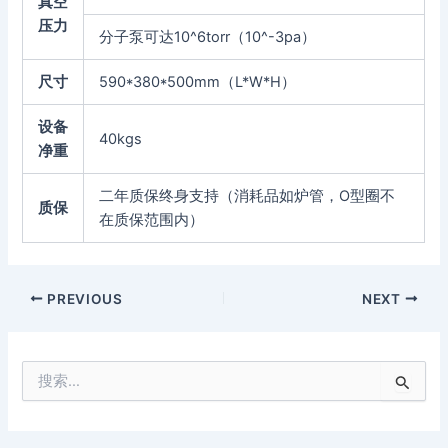
真空
压力
分子泵可达10^6torr（10^-3pa）
尺寸
590*380*500mm（L*W*H）
设备
40kgs
净重
二年质保终身支持（消耗品如炉管，O型圈不
质保
在质保范围内）
PREVIOUS
NEXT
搜
索
：