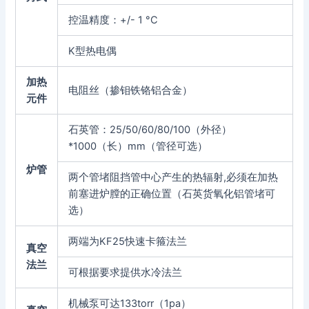
控温精度：+/- 1 °C
K型热电偶
加热
电阻丝（掺钼铁铬铝合金）
元件
石英管：25/50/60/80/100（外径）
*1000（长）mm（管径可选）
炉管
两个管堵阻挡管中心产生的热辐射,必须在加热
前塞进炉膛的正确位置（石英货氧化铝管堵可
选）
两端为KF25快速卡箍法兰
真空
法兰
可根据要求提供水冷法兰
机械泵可达133torr（1pa）