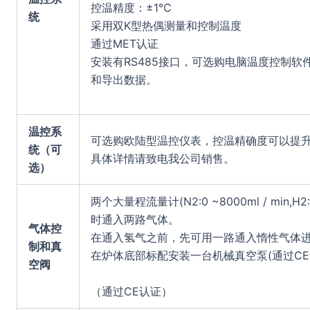
控温精度：±1℃
统
采用双K型热偶测量和控制温度
通过MET认证
安装有RS485接口，可选购电脑温度控制软件
和导出数据。
温控系
可选购欧陆型温控仪表，控温精确度可以提升到
统（可
具体详情请致电我公司销售。
选）
两个大量程流量计(N2:0 ~8000ml / min,H
时通入两路气体。
气体控
在通入氢气之前，先可用一路通入惰性气体
制和真
在炉体底部标配安装一台机械真空泵(通过CE
空阀
（通过CE认证）