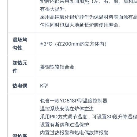
炉膛内部采用五面加热（左、右、前、后和
有很大提升。
采用高纯氧化铝炉膛作为保温材料表面涂有
匀性同时也极大地延长炉膛使用寿命。
温场均
±3℃（在200mm的立方体内）
匀性
加热元
掺钼铁铬铝合金
件
热电偶
K型
包含一款YD518P型温度控制器
温控系统安装在炉体左边
采用PID方式调节温度，可设置30段升降温
设置有断偶和过温保护
内置过热报警和热电偶故障报警
温控系