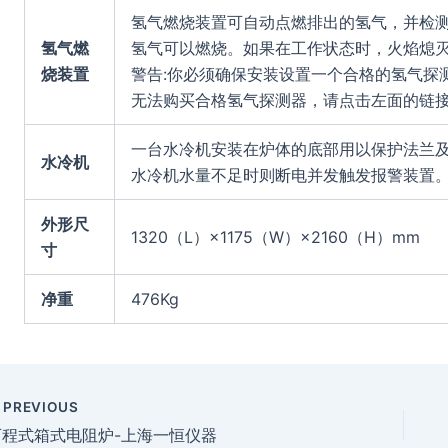
氢气燃烧装置可自动点燃排出的氢气，并检
氢气燃
氢气可以燃烧。如果在工作状态时，火焰熄
烧装置
警告:你必须确保安装设置一个合格的氢气探
无法购买合格氢气探测器，请点击左面的链
一台水冷机安装在炉体的底部用以保护法兰
水冷机
水冷机水量不足时则断电并发触发报警装置
外形尺
1320（L）×1175（W）×2160（H）mm
寸
净重
476Kg
PREVIOUS
可程式箱式电阻炉-上海一恒仪器