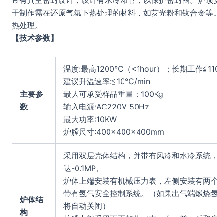
带有真空密封设计，设计有水冷却管，以保护密封圈。炉顶
于制作需在还原气氛下热处理的材料，如荧光粉和钛合金等
热处理。
【技术参数】
温度:最高1200℃（<1hour）；长期工作≦11
建议升温速率:≦10℃/min
主要参
最大可承受样品重量：100Kg
数
输入电源:AC220V 50Hz
最大功率:10KW
炉膛尺寸:400×400×400mm
采用双层壳体结构，并带有风冷和水冷系统，
达-0.1MP。
炉体上端安装有机械压力表，左侧安装有两
带有氢气安全控制系统。（如果出气端燃烧
炉体结
将自动关闭）
构