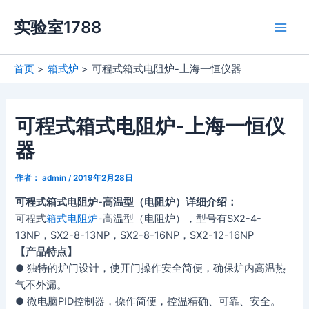
跳
实验室1788
至
Main
内
容
Men
首页
箱式炉
可程式箱式电阻炉-上海一恒仪器
可程式箱式电阻炉-上海一恒仪
器
作者：
admin
/
2019年2月28日
可程式箱式电阻炉-高温型（电阻炉）详细介绍：
可程式
箱式电阻炉
-高温型（电阻炉），型号有SX2-4-
13NP，SX2-8-13NP，SX2-8-16NP，SX2-12-16NP
【产品特点】
● 独特的炉门设计，使开门操作安全简便，确保炉内高温热
气不外漏。
● 微电脑PID控制器，操作简便，控温精确、可靠、安全。