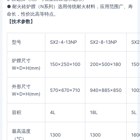
● 耐火砖炉膛（N系列）选用传统耐火材料，应用范围广、寿
命长，性价比高等特点。
【技术参数】
型号
SX2-4-13NP
SX2-8-13NP
SX2
炉膛尺寸
150×250×100
200×500×180
150
W×D×H(mm)
外形尺寸
570×670×710
940×885×850
100
W×D×H(mm)
容积
4L
18L
5L
最高温度
1300
1300
160
（℃）