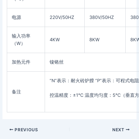
电源
220V/50HZ
380V/50HZ
380
输入功率
4KW
8KW
8K
（W）
加热元件
镍铬丝
“N”表示：耐火砖炉膛 “P”表示：可程式电
备注
控温精度：±1℃ 温度均匀度：5℃（垂直
PREVIOUS
NEXT