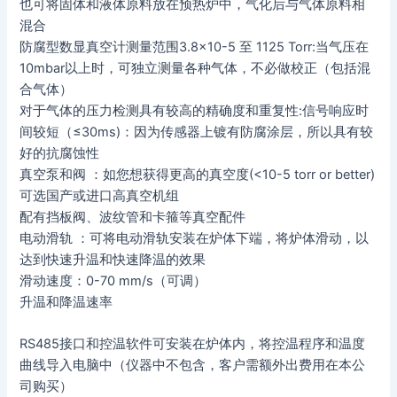
也可将固体和液体原料放在预热炉中，气化后与气体原料相
混合
防腐型数显真空计测量范围3.8×10-5 至 1125 Torr:当气压在
10mbar以上时，可独立测量各种气体，不必做校正（包括混
合气体）
对于气体的压力检测具有较高的精确度和重复性:信号响应时
间较短（≤30ms)：因为传感器上镀有防腐涂层，所以具有较
好的抗腐蚀性
真空泵和阀 ：如您想获得更高的真空度(<10-5 torr or better)
可选国产或进口高真空机组
配有挡板阀、波纹管和卡箍等真空配件
电动滑轨 ：可将电动滑轨安装在炉体下端，将炉体滑动，以
达到快速升温和快速降温的效果
滑动速度：0-70 mm/s（可调）
升温和降温速率
RS485接口和控温软件可安装在炉体内，将控温程序和温度
曲线导入电脑中（仪器中不包含，客户需额外出费用在本公
司购买）