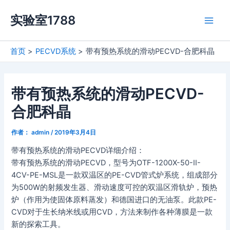
跳
实验室1788
至
Main
内
容
Men
首页
PECVD系统
带有预热系统的滑动PECVD-合肥科晶
带有预热系统的滑动PECVD-
合肥科晶
作者：
admin
/
2019年3月4日
带有预热系统的滑动PECVD详细介绍：
带有预热系统的滑动PECVD，型号为OTF-1200X-50-II-
4CV-PE-MSL是一款双温区的PE-CVD管式炉系统，组成部分
为500W的射频发生器、滑动速度可控的双温区滑轨炉，预热
炉（作用为使固体原料蒸发）和德国进口的无油泵。此款PE-
CVD对于生长纳米线或用CVD，方法来制作各种薄膜是一款
新的探索工具。