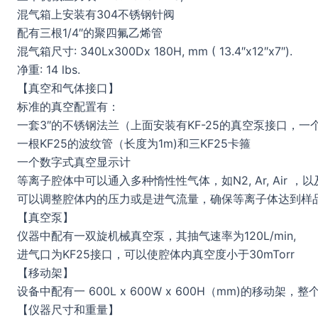
混气箱上安装有304不锈钢针阀
配有三根1/4″的聚四氟乙烯管
混气箱尺寸: 340Lx300Dx 180H, mm ( 13.4″x12″x7″).
净重: 14 lbs.
【真空和气体接口】
标准的真空配置有：
一套3″的不锈钢法兰（上面安装有KF-25的真空泵接口，一个
一根KF25的波纹管（长度为1m)和三KF25卡箍
一个数字式真空显示计
等离子腔体中可以通入多种惰性性气体，如N2, Ar, Air 
可以调整腔体内的压力或是进气流量，确保等离子体达到样
【真空泵】
仪器中配有一双旋机械真空泵，其抽气速率为120L/min,
进气口为KF25接口，可以使腔体内真空度小于30mTorr
【移动架】
设备中配有一 600L x 600W x 600H（mm)的移动架
【仪器尺寸和重量】