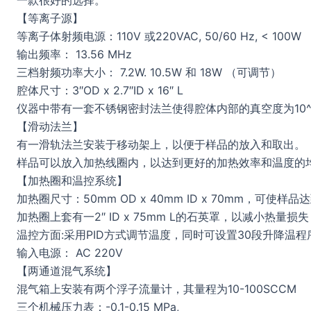
一款很好的选择。
【等离子源】
等离子体射频电源：110V 或220VAC, 50/60 Hz, < 100W
输出频率： 13.56 MHz
三档射频功率大小： 7.2W. 10.5W 和 18W （可调节）
腔体尺寸：3″OD x 2.7″ID x 16″ L
仪器中带有一套不锈钢密封法兰使得腔体内部的真空度为10^-2
【滑动法兰】
有一滑轨法兰安装于移动架上，以便于样品的放入和取出。
样品可以放入加热线圈内，以达到更好的加热效率和温度的
【加热圈和温控系统】
加热圈尺寸：50mm OD x 40mm ID x 70mm，可使样
加热圈上套有一2″ ID x 75mm L的石英罩，以减小热量损失
温控方面:采用PID方式调节温度，同时可设置30段升降温程序，
输入电源： AC 220V
【两通道混气系统】
混气箱上安装有两个浮子流量计，其量程为10-100SCCM
三个机械压力表：-0.1-0.15 MPa,